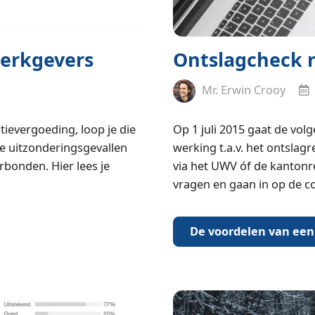
werkgevers
Ontslagcheck n
Mr. Erwin Crooy
itievergoeding, loop je die
Op 1 juli 2015 gaat de vol
de uitzonderingsgevallen
werking t.a.v. het ontslagre
rbonden. Hier lees je
via het UWV óf de kantonr
vragen en gaan in op de c
De voordelen van een