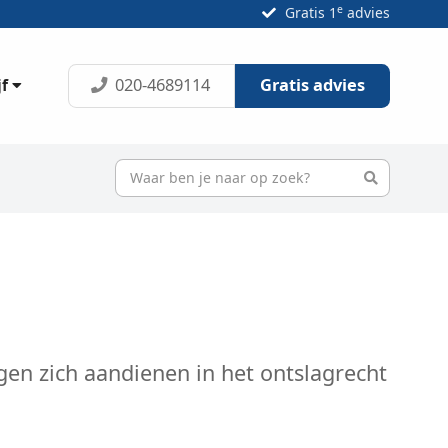
e
Gratis 1
advies
020-4689114
Gratis advies
jf
ngen zich aandienen in het ontslagrecht