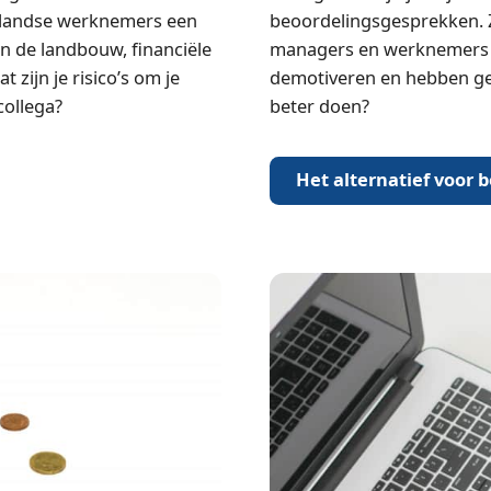
rlandse werknemers een
beoordelingsgesprekken. Z
in de landbouw, financiële
managers en werknemers t
 zijn je risico’s om je
demotiveren en hebben gee
collega?
beter doen?
Het alternatief voor 