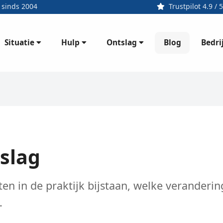
 sinds 2004
Trustpilot 4.9 / 5
Situatie
Hulp
Ontslag
Bedri
Blog
tslag
nten in de praktijk bijstaan, welke veranderi
.