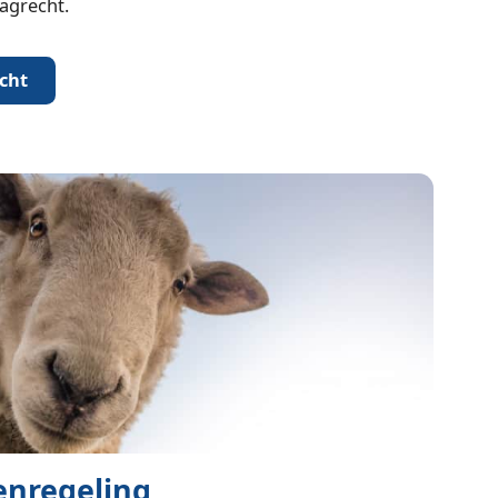
lagrecht.
cht
enregeling