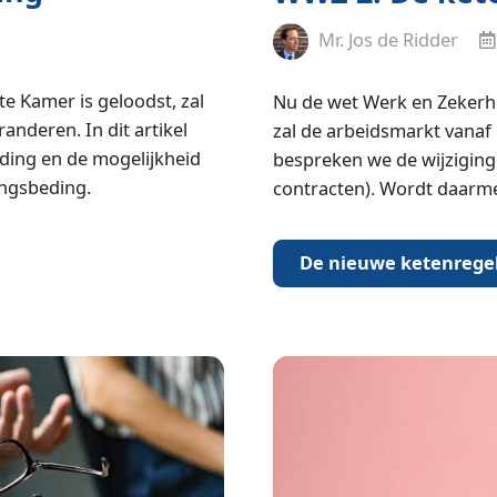
Mr. Jos de Ridder
e Kamer is geloodst, zal
Nu de wet Werk en Zekerhe
anderen. In dit artikel
zal de arbeidsmarkt vanaf 1
ding en de mogelijkheid
bespreken we de wijziging
ingsbeding.
contracten). Wordt daarme
De nieuwe ketenrege