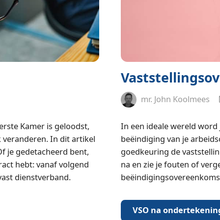
Vaststellings­
mr. John Koolmees
rste Kamer is geloodst,
In een ideale wereld word 
 veranderen. In dit artikel
beëindiging van je arbeids
Of je gedetacheerd bent,
goedkeuring de vaststellin
tract hebt: vanaf volgend
na en zie je fouten of ver
vast dienstverband.
beëindigingsovereenkomst 
VSO na ondertekenin