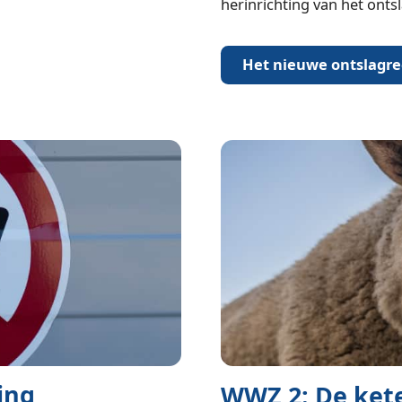
herinrichting van het onts
Het nieuwe ontslagre
ing
WWZ 2: De ket