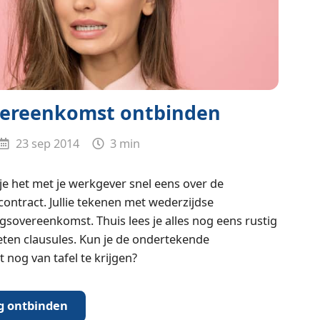
overeenkomst ontbinden
23 sep 2014
3 min
je het met je werkgever snel eens over de
contract. Jullie tekenen met wederzijdse
gs­overeenkomst. Thuis lees je alles nog eens rustig
geten clausules. Kun je de ondertekende
nog van tafel te krijgen?
g ontbinden