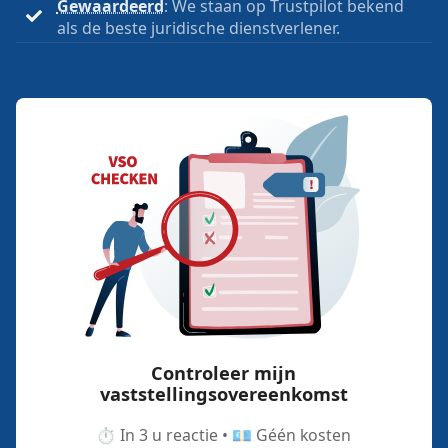
Gewaardeerd
: We staan op Trustpilot bekend
als de beste juridische dienstverlener.
Controleer mijn
vaststellingsovereenkomst
⏱️ In 3 u reactie • 💶 Géén kosten