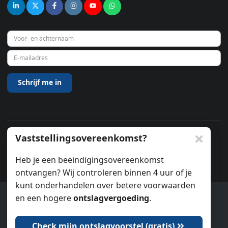
Vaststellingsovereenkomst?
© 2026
Heb je een beëindigingsovereenkomst
ontvangen? Wij controleren binnen 4 uur of je
kunt onderhandelen over betere voorwaarden
en een hogere
ontslagvergoeding
.
Ook wij gebruiken cookies.
Check mijn ontslagvoorstel (gratis)