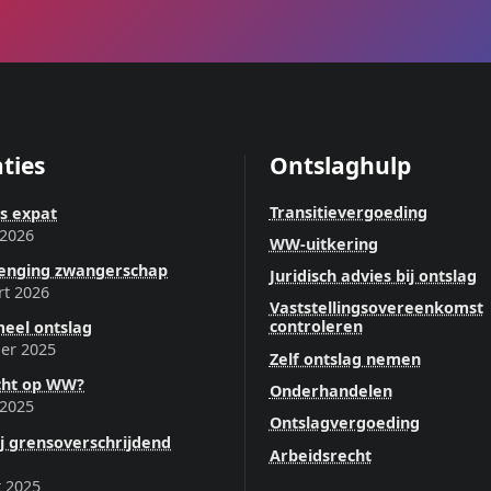
ties
Ontslaghulp
Transitievergoeding
ls expat
 2026
WW-uitkering
lenging zwangerschap
Juridisch advies bij ontslag
rt 2026
Vaststellingsovereenkomst
controleren
eel ontslag
er 2025
Zelf ontslag nemen
cht op WW?
Onderhandelen
 2025
Ontslagvergoeding
ij grensoverschrijdend
Arbeidsrecht
 2025