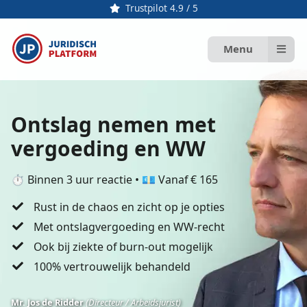
Trustpilot 4.9 / 5
Menu
Ontslag nemen met
vergoeding en WW
⏱️ Binnen 3 uur reactie • 💶 Vanaf € 165
Rust in de chaos en zicht op je opties
Met ontslagvergoeding en WW-recht
Ook bij ziekte of burn-out mogelijk
100% vertrouwelijk behandeld
Mr. Jos de Ridder
(Directeur / Arbeidsjurist)