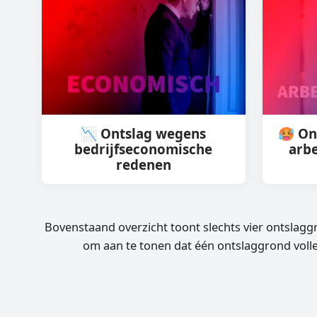
📉 Ontslag wegens
🥵 On
bedrijfseconomische
arb
redenen
Bovenstaand overzicht toont slechts vier ontslagg
om aan te tonen dat één ontslaggrond voll