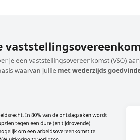
 vaststellings­overeenko
ver je een vaststellings­overeenkomst (VSO) a
sis waarvan jullie
met wederzijds goedvind
rbeidsrecht. In 80% van de ontslagzaken wordt
zien tegen een dure (en tijdrovende)
5 mogelijk om een arbeidsovereenkomst te
W-uitkering te verliezen.