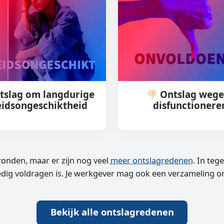
tslag om langdurige
👎🏻 Ontslag weg
eidsongeschiktheid
disfunctionere
ronden, maar er zijn nog veel
meer ontslagredenen
. In teg
edig voldragen is. Je werkgever mag ook een verzameling o
Bekijk alle ontslagredenen