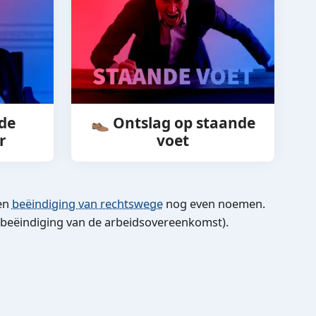
 de
👞 Ontslag op staande
r
voet
en
beëindiging van rechtswege
nog even noemen.
 (beëindiging van de arbeidsovereenkomst).