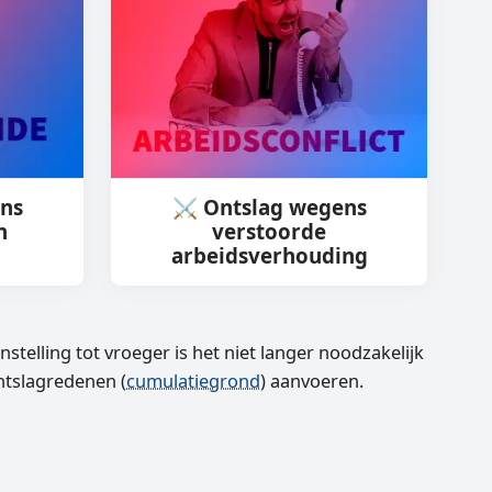
ens
⚔️ Ontslag wegens
n
verstoorde
arbeidsverhouding
enstelling tot vroeger is het niet langer noodzakelijk
ntslagredenen (
cumulatiegrond
) aanvoeren.