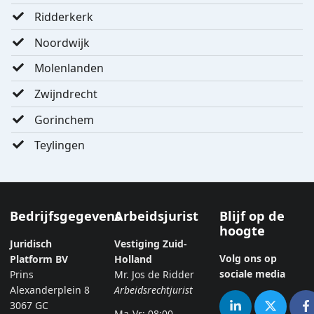
Ridderkerk
Noordwijk
Molenlanden
Zwijndrecht
Gorinchem
Teylingen
Bedrijfsgegevens
Arbeidsjurist
Blijf op de
hoogte
Juridisch
Vestiging Zuid-
Volg ons op
Platform BV
Holland
sociale media
Prins
Mr. Jos de Ridder
Alexanderplein 8
Arbeidsrechtjurist
3067 GC
Ma-Vr: 08:00 -