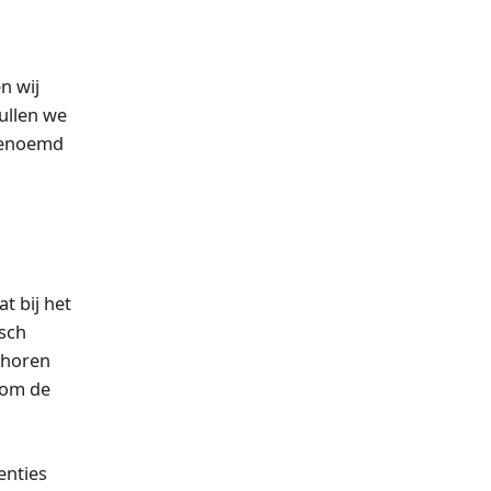
n wij
ullen we
 genoemd
t bij het
isch
ehoren
 om de
enties