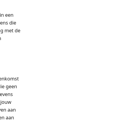
in een
ens die
ng met de
n
reenkomst
die geen
gevens
 jouw
ven aan
en aan