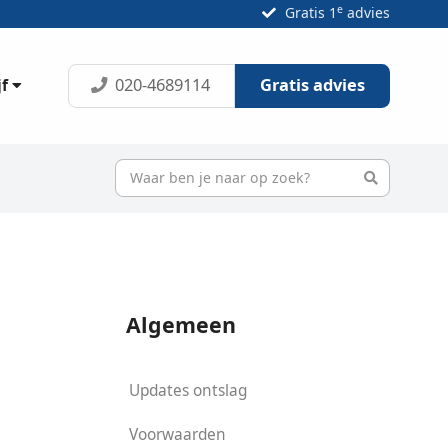
e
Gratis 1
advies
020-4689114
Gratis advies
jf
Algemeen
Updates ontslag
Voorwaarden