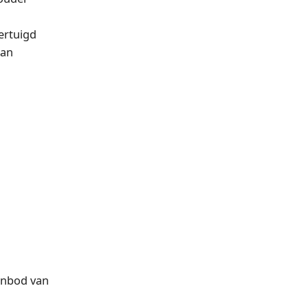
ertuigd
dan
anbod van