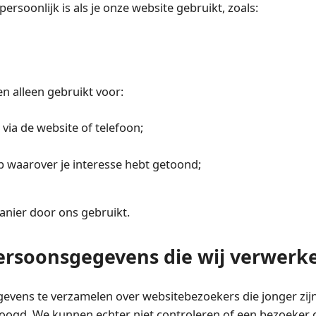
rsoonlijk is als je onze website gebruikt, zoals:
 alleen gebruikt voor:
via de website of telefoon;
p waarover je interesse hebt getoond;
nier door ons gebruikt.
persoonsgegevens die wij verwerk
egevens te verzamelen over websitebezoekers die jonger zij
voogd. We kunnen echter niet controleren of een bezoeker