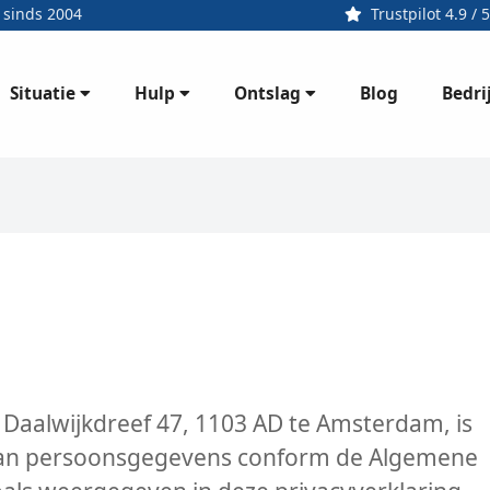
 sinds 2004
Trustpilot 4.9 / 5
Situatie
Hulp
Ontslag
Bedri
Blog
e Daalwijkdreef 47, 1103 AD te Amsterdam, is
 van persoonsgegevens conform de Algemene