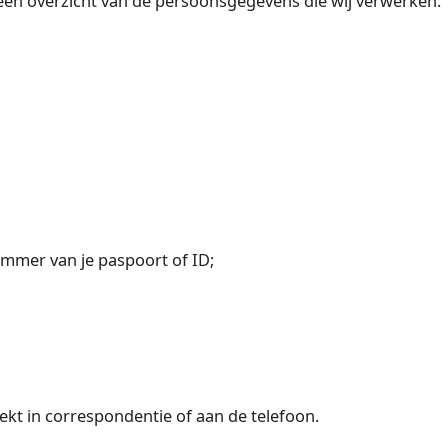
 een overzicht van de persoonsgegevens die wij verwerken:
mer van je paspoort of ID;
ekt in correspondentie of aan de telefoon.