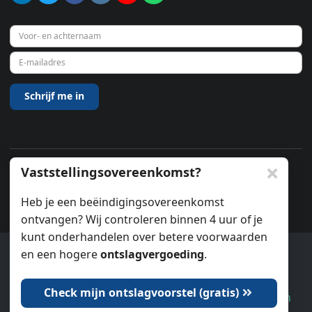
Vaststellingsovereenkomst?
© 2026
Heb je een beëindigingsovereenkomst
ontvangen? Wij controleren binnen 4 uur of je
kunt onderhandelen over betere voorwaarden
en een hogere
ontslagvergoeding
.
Ook wij gebruiken cookies.
Check mijn ontslagvoorstel (gratis)
Dat is oké
Laat me kiezen