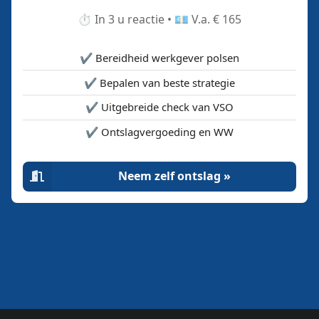
⏱️ In 3 u reactie • 💶 V.a. € 165
✔️ Bereidheid werkgever polsen
✔️ Bepalen van beste strategie
✔️ Uitgebreide check van VSO
✔️ Ontslagvergoeding en WW
Neem zelf ontslag »