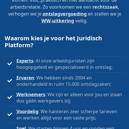
arbeidsrelatie. Zo voorkomen we een
rechtszaak
,
verhogen we je
ontslagvergoeding
en stellen we je
WW-uitkering
veilig.
Waarom kies je voor het Juridisch
Platform?
Experts
: Al onze arbeidsjuristen zijn
hoogopgeleid en gespecialiseerd in ontslag;
Ervaren
: We hebben sinds 2004 en
onderhandeld in ruim 15.000 ontslagzaken;
Werknemers
: We zijn er alleen voor jou en staan
dus géén werkgevers bij;
Voordelig
: We hanteren zeer scherpe tarieven
en werken altijd voor een vaste prijs;
Snel
: We starten binnen 4 uur en ronden een