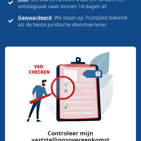
ontslagzaak vaak binnen 14 dagen af;
Gewaardeerd
: We staan op Trustpilot bekend
als de beste juridische dienstverlener.
Controleer mijn
vaststellingsovereenkomst