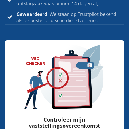
ontslagzaak vaak binnen 14 dagen af;
Gewaardeerd
: We staan op Trustpilot bekend
als de beste juridische dienstverlener.
Controleer mijn
vaststellingsovereenkomst