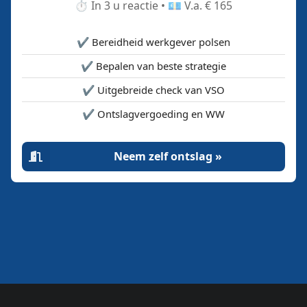
⏱️ In 3 u reactie • 💶 V.a. € 165
✔️ Bereidheid werkgever polsen
✔️ Bepalen van beste strategie
✔️ Uitgebreide check van VSO
✔️ Ontslagvergoeding en WW
Neem zelf ontslag »