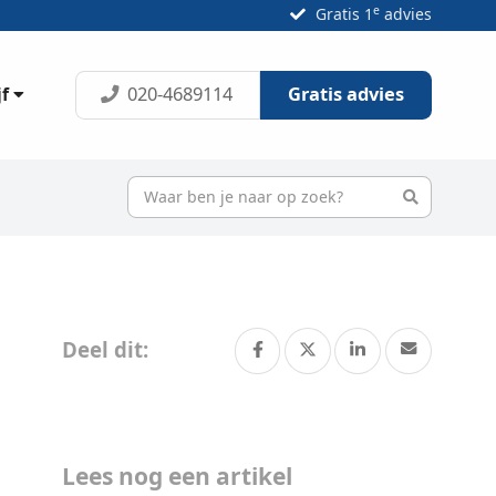
e
Gratis 1
advies
020-4689114
Gratis advies
jf
Deel dit:
Lees nog een artikel