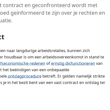
t contract en geconfronteerd wordt met
goed geïnformeerd te zijn over je rechten en
uatie.
ct
n naar langdurige arbeidsrelaties, kunnen zich
r houdbaar is om een arbeidsovereenkomst in stand te
jfseconomische redenen
of
ernstig disfunctioneren
van
dat het beëindigen van een onbepaalde
pele
ontslagprocedure
betreft. Er gelden namelijk strikte
ls je in het bezit bent van een vast contract en ontslag ter