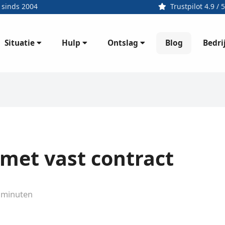
 sinds 2004
Trustpilot 4.9 / 5
Situatie
Hulp
Ontslag
Bedri
Blog
 met vast contract
minuten