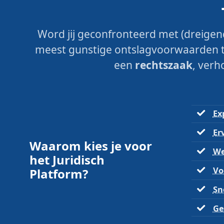
Word jij geconfronteerd met (dreigend)
meest gunstige ontslagvoorwaarden te
een
rechtszaak
, verh
Ex
Er
Waarom kies je voor
We
het Juridisch
Vo
Platform?
Sn
Ge