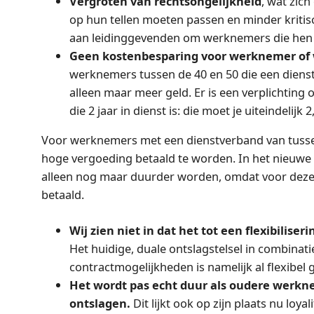
Vergroten van rechtsongelijkheid
, wat zich
op hun tellen moeten passen en minder kritisch
aan leidinggevenden om werknemers die hen n
Geen kostenbesparing voor werknemer of 
werknemers tussen de 40 en 50 die een diens
alleen maar meer geld. Er is een verplichtin
die 2 jaar in dienst is: die moet je uiteindelijk 2
Voor werknemers met een dienstverband van tussen
hoge vergoeding betaald te worden. In het nieuwe 
alleen nog maar duurder worden, omdat voor de
betaald.
Wij zien niet in dat het tot een flexibiliseri
Het huidige, duale ontslagstelsel in combinat
contractmogelijkheden is namelijk al flexibel
Het wordt pas echt duur als oudere werk
ontslagen.
Dit lijkt ook op zijn plaats nu loy