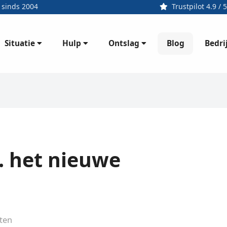
 sinds 2004
Trustpilot 4.9 / 5
Situatie
Hulp
Ontslag
Bedri
Blog
. het nieuwe
ten