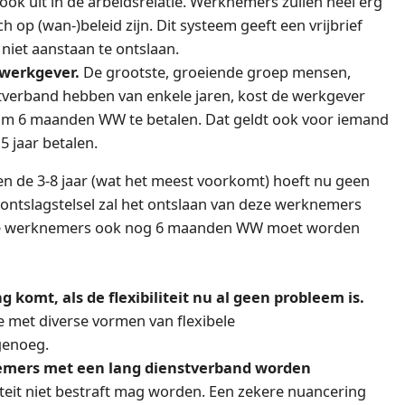
 ook uit in de arbeidsrelatie. Werknemers zullen heel erg
 op (wan-)beleid zijn. Dit systeem geeft een vrijbrief
iet aanstaan te ontslaan.
werkgever.
De grootste, groeiende groep mensen,
tverband hebben van enkele jaren, kost de werkgever
g om 6 maanden WW te betalen. Dat geldt ook voor iemand
,5 jaar betalen.
 de 3-8 jaar (wat het meest voorkomt) hoeft nu geen
ontslagstelsel zal het ontslaan van deze werknemers
ze werknemers ook nog 6 maanden WW moet worden
ng komt, als de flexibiliteit nu al geen probleem is.
ie met diverse vormen van flexibele
 genoeg.
nemers met een lang dienstverband worden
aliteit niet bestraft mag worden. Een zekere nuancering