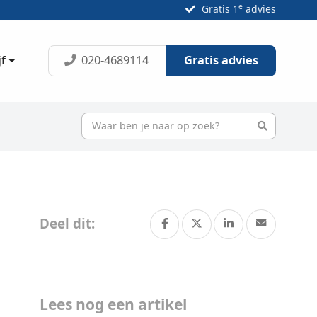
e
Gratis 1
advies
020-4689114
Gratis advies
jf
Deel dit:
Lees nog een artikel