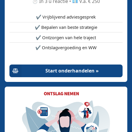
⏱️ In 3 u reactie • 💶 V.a. € 250
✔️ Vrijblijvend adviesgesprek
✔️ Bepalen van beste strategie
✔️ Ontzorgen van hele traject
✔️ Ontslagvergoeding en WW
Start onderhandelen »