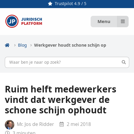
Trustpilot 4.9 / 5
Menu
Blog
Werkgever houdt schone schijn op
Ruim helft medewerkers
vindt dat werkgever de
schone schijn ophoudt
Mr. Jos de Ridder
2 mei 2018
3
minuten