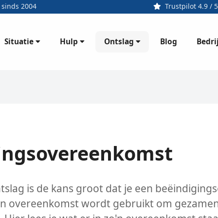
 sinds 2004
Trustpilot 4.9 / 5
Situatie
Hulp
Ontslag
Bedri
Blog
gingsovereenkomst
slag is de kans groot dat je een beëindiging
'n overeenkomst wordt gebruikt om gezamen