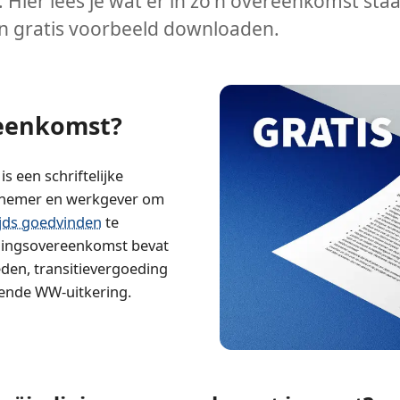
. Hier lees je wat er in zo'n overeenkomst staat
en gratis voorbeeld downloaden.
reenkomst?
 een schriftelijke
knemer en werkgever om
jds goedvinden
te
gingsovereenkomst bevat
den, transitievergoeding
tende WW-uitkering.