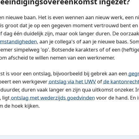
eëindigingsovereenkomst ingezet?
en nieuwe baan. Het is even wennen aan nieuw werk, een n
is groot dat je op een gegeven moment vertrouwd bent en h
f dag één duidelijk zijn, maar ook langer duren. De oorzaak
omstandigheden
, aan je collega's of aan je nieuwe baas. S
mer simpelweg 'op'. Botsende karakters of of een (heftige
om afscheid te willen nemen van een werknemer.
st is voor een ontslag, bijvoorbeeld bij gebrek aan een
gegr
obeert een werkgever
ontslag via het UWV
of
de kantonrech
uurder, duren vaak langer en zijn qua uitkomst onzeker. In 
 ligt
ontslag met wederzijds goedvinden
voor de hand. En i
 de hoek kijken.