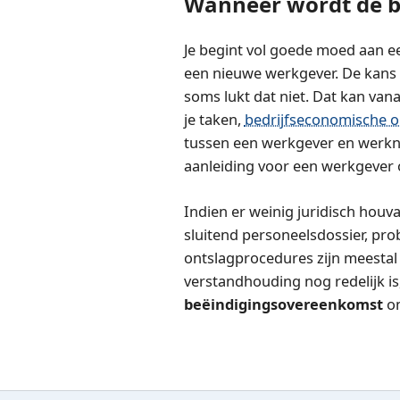
Wanneer wordt de b
Je begint vol goede moed aan e
een nieuwe werkgever. De kans 
soms lukt dat niet. Dat kan vana
je taken,
bedrijfseconomische 
tussen een werkgever en werkne
aanleiding voor een werkgever 
Indien er weinig juridisch houva
sluitend personeelsdossier, pr
ontslagprocedures zijn meestal d
verstandhouding nog redelijk is,
beëindigingsovereenkomst
om