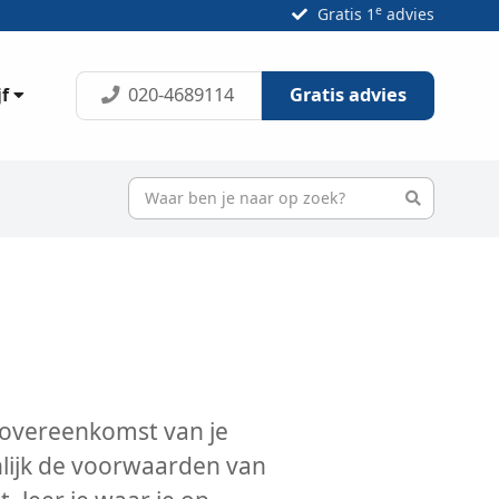
e
Gratis 1
advies
020-4689114
Gratis advies
jf
sovereenkomst van je
lijk de voorwaarden van