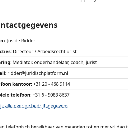
ntactgegevens
am
: Jos de Ridder
cties
: Directeur / Arbeidsrechtjurist
aring
: Mediator, onderhandelaar, coach, jurist
ail
:
ridder@juridischplatform.nl
efoon kantoor
: +31 20 - 468 9114
iele telefoon
: +31 6 - 5083 8637
jk alle overige bedrijfsgegevens
en telefonisch bereikbaar van maandag tot en met vrijdag 