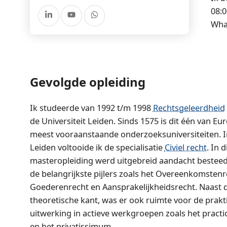
08:0
What
Gevolgde opleiding
Ik studeerde van 1992 t/m 1998
Rechtsgeleerdheid
de Universiteit Leiden. Sinds 1575 is dit één van Eu
meest vooraanstaande onderzoeksuniversiteiten. I
Leiden voltooide ik de specialisatie
Civiel recht
. In d
masteropleiding werd uitgebreid aandacht bestee
de belangrijkste pijlers zoals het Overeenkomstenr
Goederenrecht en Aansprakelijkheidsrecht. Naast 
theoretische kant, was er ook ruimte voor de prakt
uitwerking in actieve werkgroepen zoals het pract
en het privatissimum.