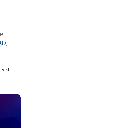
ke
AD
,
meest