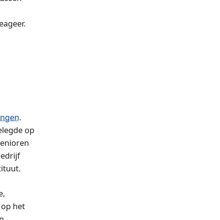
reageer.
ingen
.
oelegde op
senioren
edrijf
ituut.
e,
 op het
en