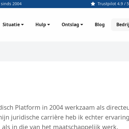
 sinds 2004
Trustpilot 4.9 / 5
Situatie
Hulp
Ontslag
Bedri
Blog
idisch Platform in 2004 werkzaam als directe
ijn juridische carrière heb ik echter ervarin
 als in die van het maatschappelijk werk.