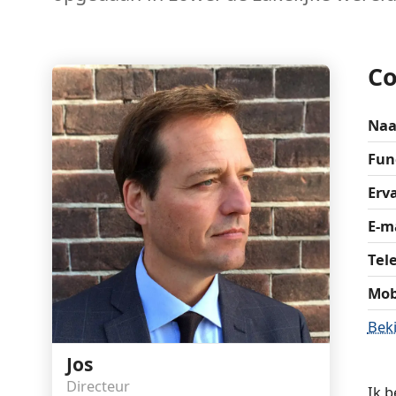
Co
Na
Fun
Erv
E-m
Tel
Mob
Beki
Jos
Directeur
Ik b