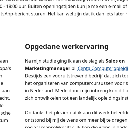
0 - 18:00 uur. Buiten openingstijden kun je me een e-mail of
sApp-bericht sturen. Het kan wel zijn dat ik dan iets later 
Opgedane werkervaring
aan
Na mijn studie ging ik aan de slag als
Sales en
ropa's
Marketingmanager
bij
Centa Computeropleid
n
Destijds een vooruitstrevend bedrijf dat zich t
ie
het organiseren van computercursussen voor 
d aan
in Nederland. Mede door mijn inbreng kon dit b
echt,
zich ontwikkelen tot een landelijk opleidingsinst
de
Ondanks het plezier dat ik aan dit werk beleefd
ische
ontstond bij mij de wens om meer bij te dragen
icum
sociaal-menselijke vlak. Ik kon die wens in dad