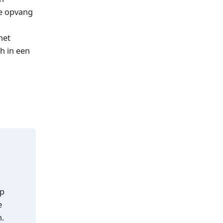
de opvang
het
h in een
op
e
n.