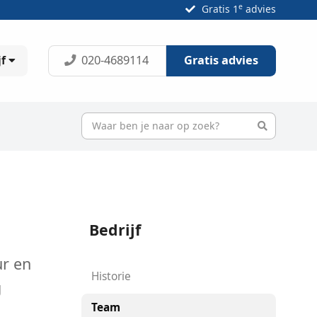
e
Gratis 1
advies
020-4689114
Gratis advies
jf
Bedrijf
ur en
Historie
g
Team