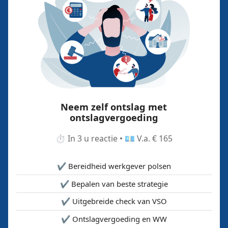
Neem zelf ontslag met
ontslagvergoeding
⏱️ In 3 u reactie • 💶 V.a. € 165
✔️ Bereidheid werkgever polsen
✔️ Bepalen van beste strategie
✔️ Uitgebreide check van VSO
✔️ Ontslagvergoeding en WW