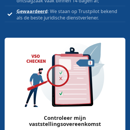
ontslagzaak vaak binnen 14 dagen af;
Gewaardeerd
: We staan op Trustpilot bekend
als de beste juridische dienstverlener.
Controleer mijn
vaststellingsovereenkomst