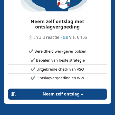
Neem zelf ontslag met
ontslagvergoeding
⏱️ In 3 u reactie • 💶 V.a. € 165
✔️ Bereidheid werkgever polsen
✔️ Bepalen van beste strategie
✔️ Uitgebreide check van VSO
✔️ Ontslagvergoeding en WW
Neem zelf ontslag »