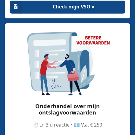
Check mijn VSO »
Onderhandel over mijn
ontslagvoorwaarden
⏱️ In 3 u reactie • 💶 V.a. € 250