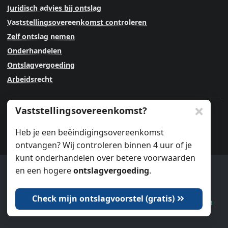
Juridisch advies bij ontslag
Vaststellingsovereenkomst controleren
Zelf ontslag nemen
Onderhandelen
Ontslagvergoeding
Arbeidsrecht
Vaststellingsovereenkomst?
Blijf up to date
Heb je een beëindigingsovereenkomst
ontvangen? Wij controleren binnen 4 uur of je
kunt onderhandelen over betere voorwaarden
en een hogere
ontslagvergoeding
.
Ook wij gebruiken cookies.
Check mijn ontslagvoorstel (gratis)
Dat is oké
Laat me kiezen