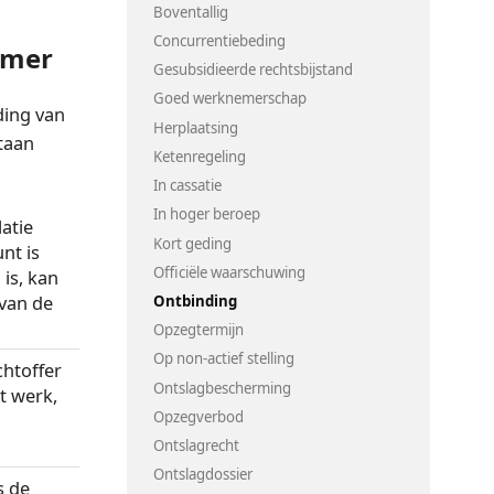
Boventallig
Concurrentiebeding
emer
Gesubsidieerde rechtsbijstand
Goed werknemerschap
ding van
Herplaatsing
taan
Ketenregeling
In cassatie
In hoger beroep
latie
Kort geding
nt is
Officiële waarschuwing
 is, kan
van de
Ontbinding
Opzegtermijn
Op non-actief stelling
chtoffer
Ontslagbescherming
t werk,
Opzegverbod
Ontslagrecht
Ontslagdossier
s de