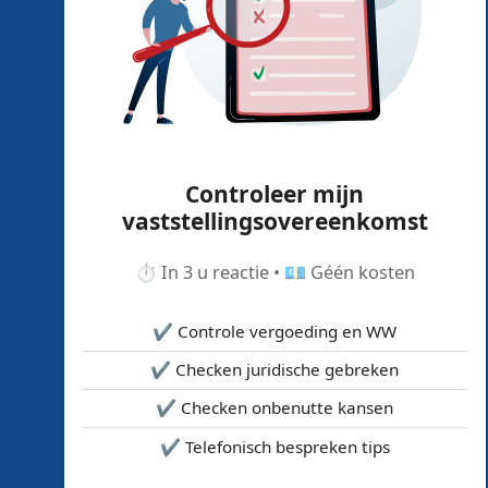
Controleer mijn
vaststellingsovereenkomst
⏱️ In 3 u reactie • 💶 Géén kosten
✔️ Controle vergoeding en WW
✔️ Checken juridische gebreken
✔️ Checken onbenutte kansen
✔️ Telefonisch bespreken tips