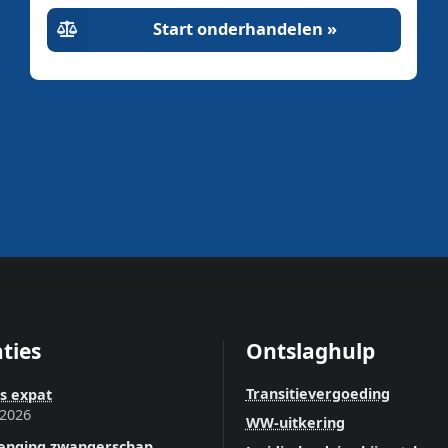
Start onderhandelen »
ties
Ontslaghulp
Transitievergoeding
ls expat
 2026
WW-uitkering
lenging zwangerschap