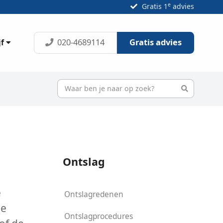
e
Gratis 1
advies
020-4689114
Gratis advies
jf
Ontslag
e
Ontslagredenen
de
Ontslagprocedures