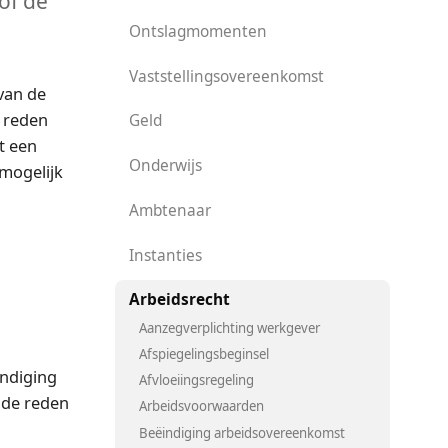
of de
Ontslagmomenten
Vaststellingsovereenkomst
van de
e reden
Geld
t een
Onderwijs
 mogelijk
Ambtenaar
Instanties
Arbeidsrecht
Aanzegverplichting werkgever
Afspiegelingsbeginsel
indiging
Afvloeiingsregeling
nde reden
Arbeidsvoorwaarden
Beëindiging arbeidsovereenkomst