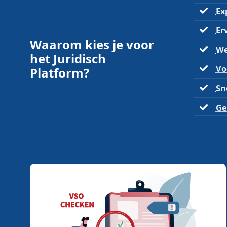
Ex
Er
Waarom kies je voor
We
het Juridisch
Vo
Platform?
Sn
Ge