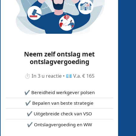
Neem zelf ontslag met
ontslagvergoeding
⏱️ In 3 u reactie • 💶 V.a. € 165
✔️ Bereidheid werkgever polsen
✔️ Bepalen van beste strategie
✔️ Uitgebreide check van VSO
✔️ Ontslagvergoeding en WW