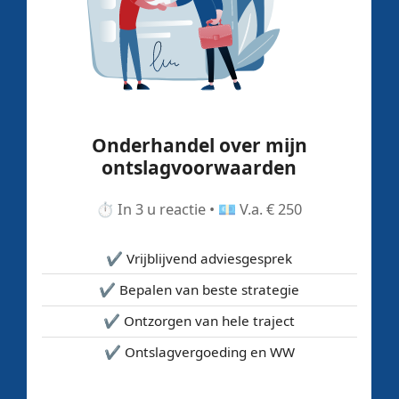
Onderhandel over mijn
ontslagvoorwaarden
⏱️ In 3 u reactie • 💶 V.a. € 250
✔️ Vrijblijvend adviesgesprek
✔️ Bepalen van beste strategie
✔️ Ontzorgen van hele traject
✔️ Ontslagvergoeding en WW