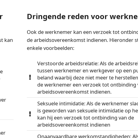
r
Dringende reden voor werkn
Ook de werknemer kan een verzoek tot ontbin
st kan
de arbeidsovereenkomst indienen. Hieronder s
enkele voorbeelden:
Verstoorde arbeidsrelatie: Als de arbeidsre
tussen werknemer en werkgever op een pu
de
beland waarbij deze niet meer te herstellen
e
de werknemer een verzoek tot ontbinding 
arbeidsovereenkomst indienen.
ver
Seksuele intimidatie: Als de werknemer sla
is geworden van seksuele intimidatie op he
kan hij een verzoek tot ontbinding van de
arbeidsovereenkomst indienen
mer
Onaanvaardbare werkomstandigheden: Al