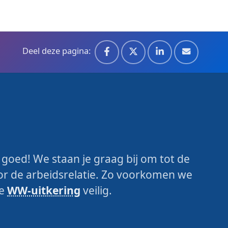
Deel deze pagina:
g
m goed! We staan je graag bij om tot de
or de arbeidsrelatie. Zo voorkomen we
je
WW-uitkering
veilig.