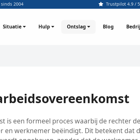
 sinds 2004
Trustpilot 4.9 / 5
Situatie
Hulp
Ontslag
Bedri
Blog
 arbeidsovereenkomst
 is een formeel proces waarbij de rechter d
 en werknemer beëindigt. Dit betekent dat 