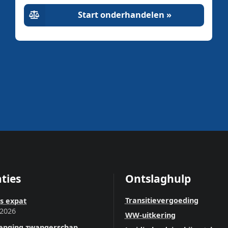
Start onderhandelen »
ties
Ontslaghulp
Transitievergoeding
ls expat
 2026
WW-uitkering
lenging zwangerschap