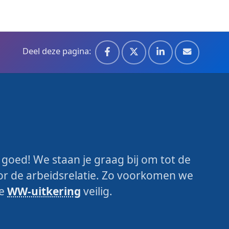
Deel deze pagina:
g
m goed! We staan je graag bij om tot de
or de arbeidsrelatie. Zo voorkomen we
je
WW-uitkering
veilig.