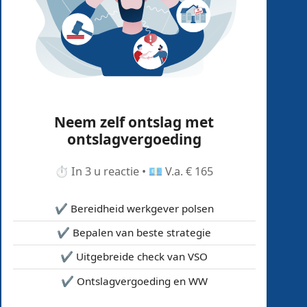
Neem zelf ontslag met
ontslagvergoeding
⏱️ In 3 u reactie • 💶 V.a. € 165
✔️ Bereidheid werkgever polsen
✔️ Bepalen van beste strategie
✔️ Uitgebreide check van VSO
✔️ Ontslagvergoeding en WW