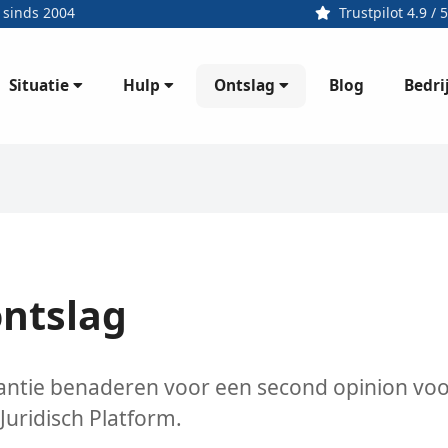
 sinds 2004
Trustpilot 4.9 / 5
Situatie
Hulp
Ontslag
Bedri
Blog
ontslag
stantie benaderen voor een second opinion voo
uridisch Platform.