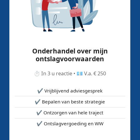
Onderhandel over mijn
ontslagvoorwaarden
⏱️ In 3 u reactie • 💶 V.a. € 250
✔️ Vrijblijvend adviesgesprek
✔️ Bepalen van beste strategie
✔️ Ontzorgen van hele traject
✔️ Ontslagvergoeding en WW