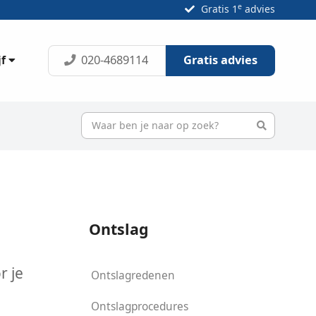
e
Gratis 1
advies
020-4689114
Gratis advies
jf
Ontslag
r je
Ontslagredenen
Ontslagprocedures