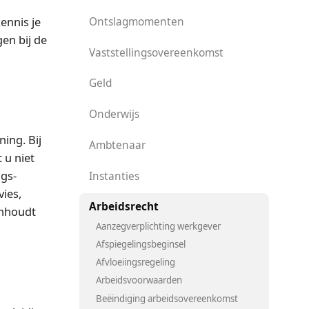
ennis je
Ontslagmomenten
en bij de
Vaststellingsovereenkomst
Geld
Onderwijs
ing. Bij
Ambtenaar
 u niet
ngs­
Instanties
ies,
Arbeidsrecht
inhoudt
Aanzegverplichting werkgever
Afspiegelingsbeginsel
Afvloeiingsregeling
Arbeidsvoorwaarden
Beëindiging arbeidsovereenkomst