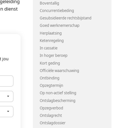
geleiding
Boventallig
an dienst
Concurrentiebeding
Gesubsidieerde rechtsbijstand
Goed werknemerschap
Herplaatsing
Ketenregeling
In cassatie
In hoger beroep
t jou
Kort geding
Officiële waarschuwing
Ontbinding
Opzegtermijn
Op non-actief stelling
Ontslagbescherming
Opzegverbod
Ontslagrecht
Ontslagdossier