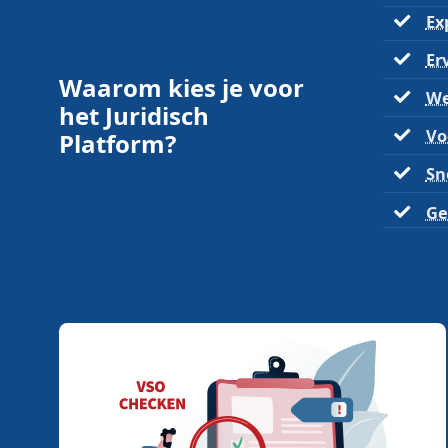
Ex
Er
Waarom kies je voor
We
het Juridisch
Vo
Platform?
Sn
Ge