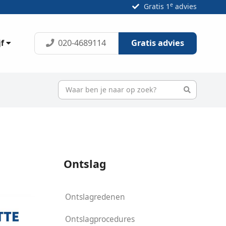
e
Gratis 1
advies
020-4689114
Gratis advies
jf
Ontslag
Ontslagredenen
Ontslagprocedures