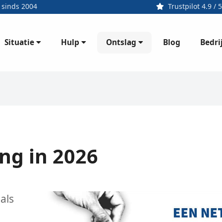
 sinds 2004
Trustpilot 4.9 / 5
Situatie
Hulp
Ontslag
Bedri
Blog
ng in 2026
als