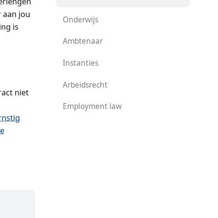
verlengen
r aan jou
Onderwijs
ing is
Ambtenaar
Instanties
Arbeidsrecht
act niet
Employment law
rnstig
ke