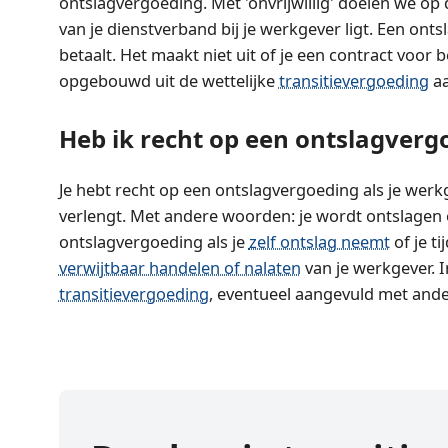
ontslagvergoeding. Met 'onvrijwillig' doelen we op 
van je dienstverband bij je werkgever ligt. Een ont
betaalt. Het maakt niet uit of je een contract voor 
opgebouwd uit de wettelijke
transitievergoeding
aa
Heb ik recht op een ontslagverg
Je hebt recht op een ontslagvergoeding als je werkg
verlengt. Met andere woorden: je wordt ontslagen op
ontslagvergoeding als je
zelf ontslag neemt
of je t
verwijtbaar handelen of nalaten
van je werkgever. 
transitievergoeding
, eventueel aangevuld met and