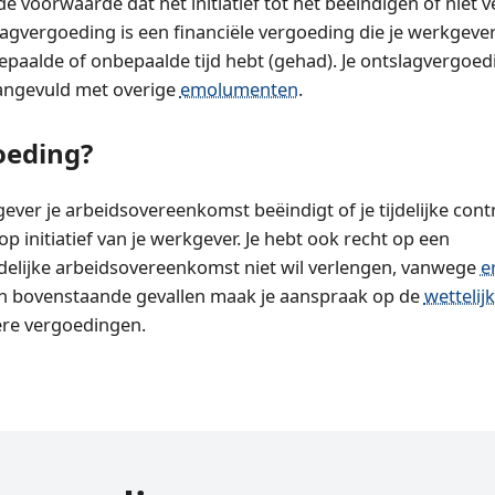
de voorwaarde dat het initiatief tot het beëindigen of niet 
slagvergoeding is een financiële vergoeding die je werkgeve
bepaalde of onbepaalde tijd hebt (gehad). Je ontslagvergoed
ngevuld met overige
emolumenten
.
oeding?
ever je arbeidsovereenkomst beëindigt of je tijdelijke contr
 initiatief van je werkgever. Je hebt ook recht op een
ijdelijke arbeidsovereenkomst niet wil verlengen, vanwege
e
In bovenstaande gevallen maak je aanspraak op de
wettelij
ere vergoedingen.