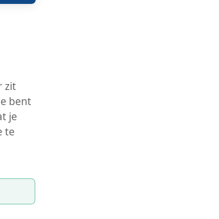
 zit
Je bent
t je
e te