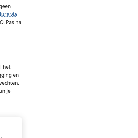
 geen
ure via
O. Pas na
l het
gging en
nvechten.
un je