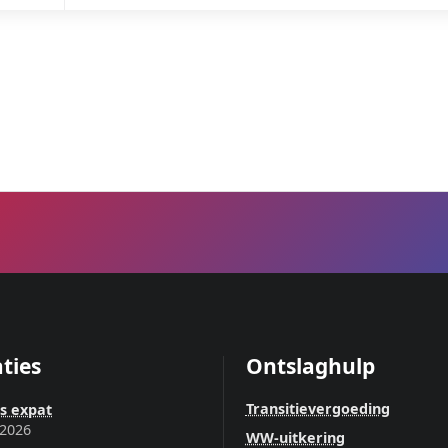
ties
Ontslaghulp
Transitievergoeding
ls expat
 2026
WW-uitkering