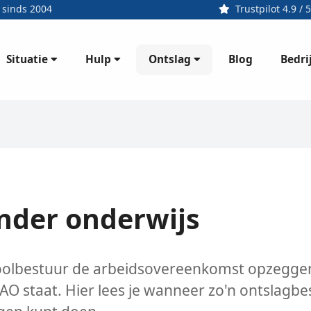
 sinds 2004
Trustpilot 4.9 / 5
Situatie
Hulp
Ontslag
Bedri
Blog
onder onderwijs
choolbestuur de arbeidsovereenkomst opzegge
O staat. Hier lees je wanneer zo'n ontslagbes