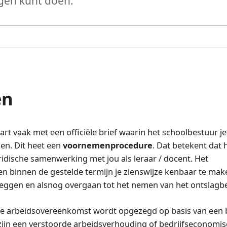
gen kunt doen.
en
rt vaak met een officiële brief waarin het schoolbestuur je 
en. Dit heet een
voornemenprocedure
. Dat betekent dat 
idische samenwerking met jou als leraar / docent. Het
n binnen de gestelde termijn je zienswijze kenbaar te mak
leggen en alsnog overgaan tot het nemen van het ontslagbe
at je arbeidsovereenkomst wordt opgezegd op basis van een
ijn een verstoorde arbeidsverhouding of bedrijfseconomi