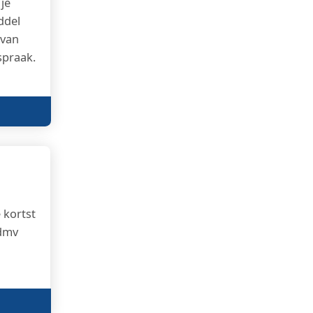
je
ddel
 van
spraak.
 kortst
 dmv