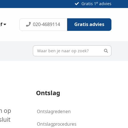
e
Gratis 1
advies
020-4689114
Gratis advies
jf
Ontslag
n op
Ontslagredenen
luit
Ontslagprocedures