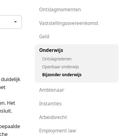
Ontslagmomenten
Vaststellingsovereenkomst
Geld
Onderwijs
Ontslagredenen
Openbaar onderwijs
Bijzonder onderwijs
duidelijk
het
Ambtenaar
en. Het
Instanties
sluit.
Arbeidsrecht
 bepaalde
Employment law
sche