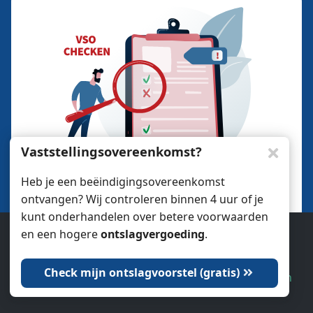
Vaststellingsovereenkomst?
Heb je een beëindigingsovereenkomst
Controleer mijn
ontvangen? Wij controleren binnen 4 uur of je
vaststellingsovereenkomst
kunt onderhandelen over betere voorwaarden
⏱️ In 3 u reactie • 💶 Géén kosten
en een hogere
ontslagvergoeding
.
Ook wij gebruiken cookies.
✔️ Controle vergoeding en WW
Check mijn ontslagvoorstel (gratis)
Dat is oké
Laat me kiezen
✔️ Checken juridische gebreken