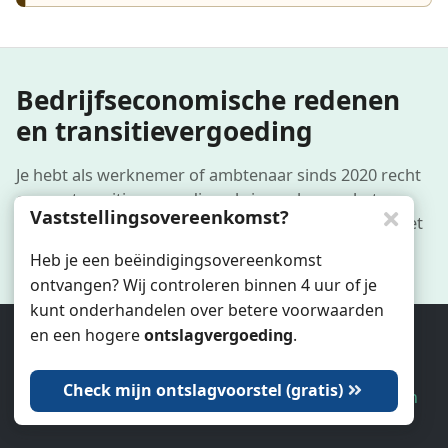
Bedrijfseconomische redenen
en transitievergoeding
Je hebt als werknemer of ambtenaar sinds 2020 recht
op een transitievergoeding als je werkgever het
Vaststellingsovereenkomst?
initiatief tot ontslag neemt óf je tijdelijke contract niet
verlengt. Ook verlies van arbeidsuren kunnen recht
Heb je een beëindigingsovereenkomst
geven op een gedeeltelijke transitievergoeding.
ontvangen? Wij controleren binnen 4 uur of je
kunt onderhandelen over betere voorwaarden
De
en een hogere
ontslagvergoeding
.
Ook wij gebruiken cookies.
Check mijn ontslagvoorstel (gratis)
Dat is oké
Laat me kiezen