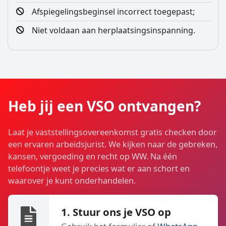
Afspiegelingsbeginsel incorrect toegepast;
Niet voldaan aan herplaatsingsinspanning.
Heb jij een VSO ontvangen?
Laat je vaststellings­overeenkomst gratis checken door
een ervaren arbeidsjurist. We kijken naar de gebreken,
kansen, vergoeding en recht op WW. Na één
telefoontje weet je precies wat er aan schort en
waarover je kunt onderhandelen.
1. Stuur ons je VSO op