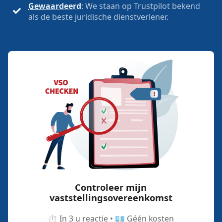
Gewaardeerd
: We staan op Trustpilot bekend
als de beste juridische dienstverlener.
Controleer mijn
vaststellingsovereenkomst
⏱️ In 3 u reactie • 💶 Géén kosten