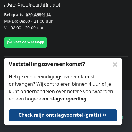
advies@juridischplatform.nl
Bel gratis:
020-4689114
Ma-Do: 08:00 - 21:00 uur
Vr: 08:00 - 20:00 uur
Chat via WhatsApp
Vaststellingsovereenkomst?
Publicaties
Heb je een beëindigingsovereenkomst
Ontslag als expat
ontvangen? Wij controleren binnen 4 uur of je
25 juni 2026
kunt onderhandelen over betere voorwaarden
Geen verlenging zwangerschap
en een hogere
ontslagvergoeding
.
Ook wij gebruiken cookies.
25 maart 2026
Geen formeel ontslag
3 oktober 2025
Check mijn ontslagvoorstel (gratis)
Dat is oké
Laat me kiezen
Heb ik recht op WW?
17 juni 2025