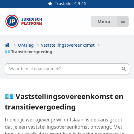
Trustpilot 4.9 / 5
Menu
Ontslag
Vaststellingsovereenkomst
💶 Transitievergoeding
💶 Vaststellings­overeenkomst en
transitievergoeding
Indien je werkgever je wil ontslaan, is de kans groot
dat je een vaststellings­overeenkomst ontvangt. Met
behulp van dit document kun je je arbeidscontract in