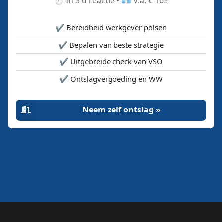
⏱️ In 3 u reactie • 💶 V.a. € 165
✔️ Bereidheid werkgever polsen
✔️ Bepalen van beste strategie
✔️ Uitgebreide check van VSO
✔️ Ontslagvergoeding en WW
Neem zelf ontslag »