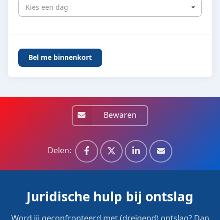
Kies een dag
Bewaren
Delen:
Juridische hulp bij ontslag
Word jij geconfronteerd met (dreigend) ontslag? Dan