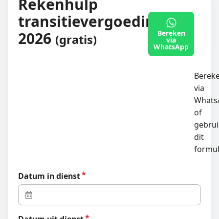
Rekenhulp
transitievergoeding
2026
Bereken
(gratis)
via
WhatsApp
Berek
via
Whats
of
gebrui
dit
formul
Datum in dienst