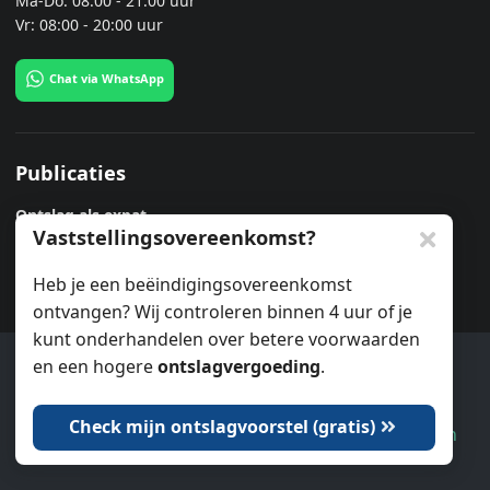
Ma-Do: 08:00 - 21:00 uur
Vr: 08:00 - 20:00 uur
Chat via WhatsApp
Publicaties
Ontslag als expat
Vaststellingsovereenkomst?
25 juni 2026
Geen verlenging zwangerschap
Heb je een beëindigingsovereenkomst
25 maart 2026
ontvangen? Wij controleren binnen 4 uur of je
Geen formeel ontslag
kunt onderhandelen over betere voorwaarden
3 oktober 2025
en een hogere
ontslagvergoeding
.
Ook wij gebruiken cookies.
Heb ik recht op WW?
17 juni 2025
Check mijn ontslagvoorstel (gratis)
Dat is oké
Laat me kiezen
Ontslag bij grensoverschrijdend gedrag
5 maart 2025