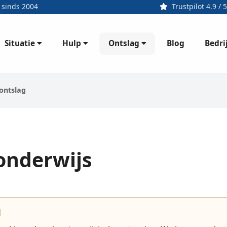
 sinds 2004
Trustpilot 4.9 / 5
Situatie
Hulp
Ontslag
Bedri
Blog
ontslag
 onderwijs
d