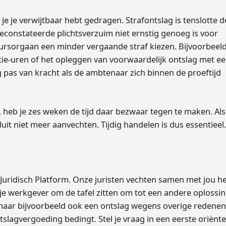
e je verwijtbaar hebt gedragen. Strafontslag is tenslotte d
econstateerde plichtsverzuim niet ernstig genoeg is voor
ursorgaan een minder vergaande straf kiezen. Bijvoorbeel
ntie-uren of het opleggen van voorwaardelijk ontslag met e
lag pas van kracht als de ambtenaar zich binnen de proeftijd
t, heb je zes weken de tijd daar bezwaar tegen te maken. Als
luit niet meer aanvechten. Tijdig handelen is dus essentieel
t Juridisch Platform. Onze juristen vechten samen met jou h
je werkgever om de tafel zitten om tot een andere oplossin
 maar bijvoorbeeld ook een ontslag wegens overige redenen
tslagvergoeding bedingt. Stel je vraag in een eerste oriënt