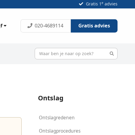
e
Gratis 1
advies
020-4689114
Gratis advies
jf
Ontslag
Ontslagredenen
Ontslagprocedures