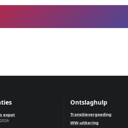
ties
Ontslaghulp
Transitievergoeding
ls expat
 2026
WW-uitkering