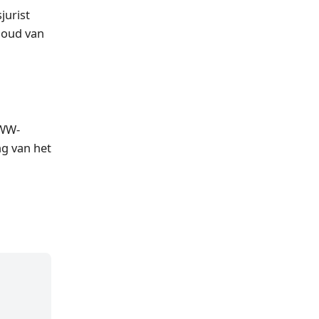
jurist
ehoud van
 WW-
ng van het