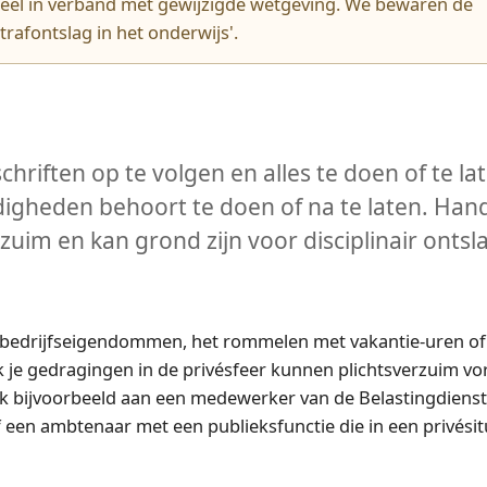
tueel in verband met gewijzigde wetgeving. We bewaren de
rafontslag in het onderwijs'.
riften op te volgen en alles te doen of te la
igheden behoort te doen of na te laten. Hand
zuim en kan grond zijn voor disciplinair ontsl
n bedrijfseigendommen, het rommelen met vakantie-uren of
 je gedragingen in de privésfeer kunnen plichtsverzuim vo
nk bijvoorbeeld aan een medewerker van de Belastingdienst
 een ambtenaar met een publieksfunctie die in een privésit