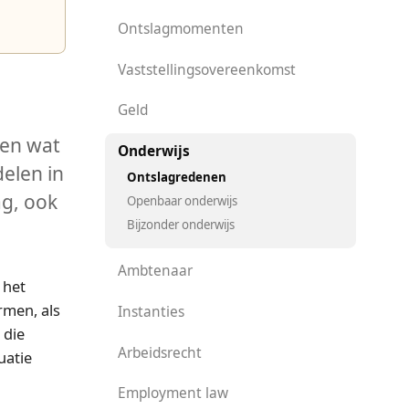
Ontslagmomenten
Vaststellingsovereenkomst
Geld
ten wat
Onderwijs
elen in
Ontslagredenen
ag, ook
Openbaar onderwijs
Bijzonder onderwijs
Ambtenaar
 het
rmen, als
Instanties
 die
Arbeidsrecht
uatie
Employment law