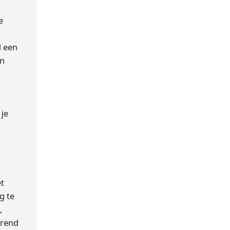
e
d een
en
 je
.
et
g te
,
erend