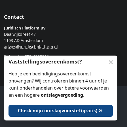
Contact
Juridisch Platform BV
Daalwijkdreef 47
1103 AD Amsterdam
advies@juridischplatform.nl
Bel gratis:
020-4689114
Vaststellingsovereenkomst?
Ma-Do: 08:00 - 21:00 uur
Vr: 08:00 - 20:00 uur
Heb je een beëindigingsovereenkomst
ontvangen? Wij controleren binnen 4 uur of je
Chat via WhatsApp
kunt onderhandelen over betere voorwaarden
en een hogere
ontslagvergoeding
.
Ook wij gebruiken cookies.
Publicaties
Check mijn ontslagvoorstel (gratis)
Dat is oké
Laat me kiezen
Ontslag als expat
25 juni 2026