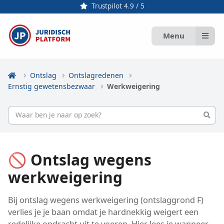
Trustpilot 4.9 / 5
Menu
Ontslag
Ontslagredenen
Ernstig gewetensbezwaar
Werkweigering
🚫 Ontslag wegens
werkweigering
Bij ontslag wegens werkweigering (ontslaggrond F)
verlies je je baan omdat je hardnekkig weigert een
redelijke opdracht uit te voeren. Hier lees je wanneer