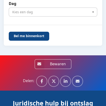
Dag
Kies een dag
Bewaren
Delen:
Juridische hulp bij ontslag