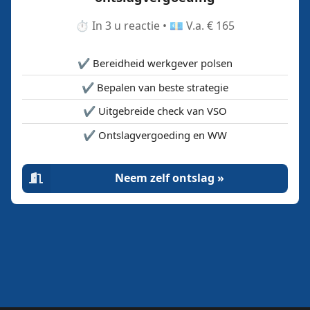
⏱️ In 3 u reactie • 💶 V.a. € 165
✔️ Bereidheid werkgever polsen
✔️ Bepalen van beste strategie
✔️ Uitgebreide check van VSO
✔️ Ontslagvergoeding en WW
Neem zelf ontslag »