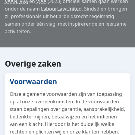
VAAN
,
VvA
en
VJAA
(2023) officieel samen gaan werken
onder de naam
LabourLawUnited
. Sindsdien brengen
zij professionals uit het arbeidsrecht regelmatig
samen onder één vlag, met inspirerende en leerzame
activiteiten.
Overige zaken
Voorwaarden
Onze algemene voorwaarden zijn van toepassing
op al onze overeenkomsten. In de voorwaarden
staan bepalingen over garantie, aansprakelijkheid,
bedenktermijnen, betaalwijzen en het indienen
van een klacht. Hierdoor is het duidelijk welke
rechten en plichten wij en onze klanten hebben.