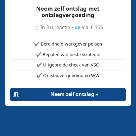
Neem zelf ontslag met
ontslagvergoeding
⏱️ In 3 u reactie • 💶 V.a. € 165
✔️ Bereidheid werkgever polsen
✔️ Bepalen van beste strategie
✔️ Uitgebreide check van VSO
✔️ Ontslagvergoeding en WW
Neem zelf ontslag »