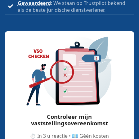
Gewaardeerd
: We staan op Trustpilot bekend
als de beste juridische dienstverlener.
Controleer mijn
vaststellingsovereenkomst
⏱️ In 3 u reactie • 💶 Géén kosten