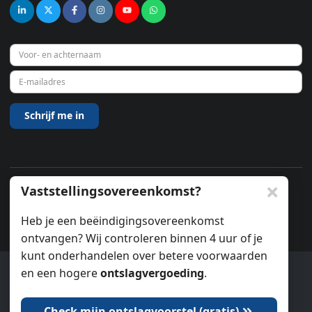
Vaststellingsovereenkomst?
© 2026
Heb je een beëindigingsovereenkomst
ontvangen? Wij controleren binnen 4 uur of je
kunt onderhandelen over betere voorwaarden
en een hogere
ontslagvergoeding
.
Ook wij gebruiken cookies.
Check mijn ontslagvoorstel (gratis)